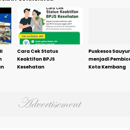
I
Cara Cek Status
Puskesos Sauyu
n
Keaktifan BPJS
menjadi Pembica
an
Kesehatan
Kota Kembang