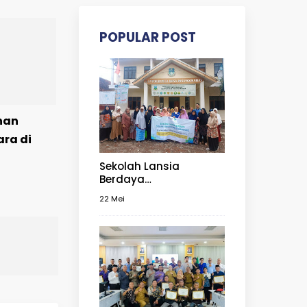
POPULAR POST
nan
ra di
Sekolah Lansia
Berdaya
Pasanggrahan : Pekan
22 Mei
Materi Penanganan
Pertama pada
Kegawatdaruratan
Lansia